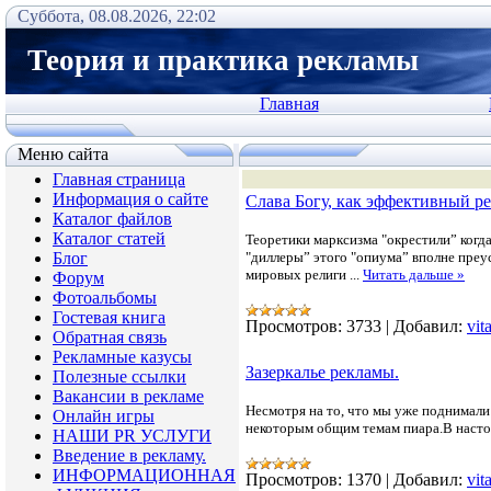
Суббота, 08.08.2026, 22:02
Теория и практика рекламы
Главная
Меню сайта
Главная страница
Информация о сайте
Слава Богу, как эффективный ре
Каталог файлов
Каталог статей
Теоретики марксизма "окрестили” когд
Блог
"диллеры” этого "опиума” вполне преу
мировых религи
...
Читать дальше »
Форум
Фотоальбомы
Гостевая книга
Просмотров:
3733
|
Добавил:
vit
Обратная связь
Рекламные казусы
Зазеркалье рекламы.
Полезные ссылки
Вакансии в рекламе
Несмотря на то, что мы уже поднимал
Онлайн игры
некоторым общим темам пиара.В наст
НАШИ PR УСЛУГИ
Введение в рекламу.
ИНФОРМАЦИОННАЯ
Просмотров:
1370
|
Добавил:
vit