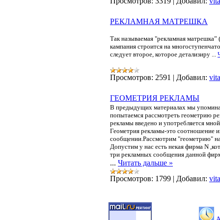
Просмотров:
3319
|
Добавил:
vit
РЕКЛАМНАЯ МАТРЕШКА
Так называемая "рекламная матрешка” (
кампания строится на многоступенчат
следует второе, которое детализиру
...
Просмотров:
2591
|
Добавил:
vit
ГЕОМЕТРИЯ РЕКЛАМЫ
В предыдущих материалах мы упоминал
попытаемся рассмотреть геометрию ре
рекламы введено и употребляется мно
Геометрия рекламы-это
соотношение 
сообщении.Рассмотрим "геометрию" на
Допустим у нас есть некая фирма N ,к
три рекламных сообщения данной фирм
...
Читать дальше »
Просмотров:
1799
|
Добавил:
vit
A