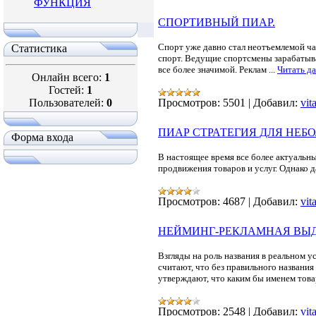
ФУНКЦИЯ
СПОРТИВНЫЙ ПИАР.
Спорт уже давно стал неотъемлемой ч
Статистика
спорт. Ведущие спортсмены зарабатыва
все более значимой. Реклам
...
Читать д
Онлайн всего:
1
Гостей:
1
Пользователей:
0
Просмотров:
5501
|
Добавил:
vit
ПИАР СТРАТЕГИЯ ДЛЯ НЕ
Форма входа
В настоящее время все более актуаль
продвижения товаров и услуг. Однако 
Просмотров:
4687
|
Добавил:
vit
НЕЙМИНГ-РЕКЛАМНАЯ ВЫД
Взгляды на роль названия в реальном 
считают, что без правильного названия
утверждают, что каким бы именем това
Просмотров:
2548
|
Добавил:
vit